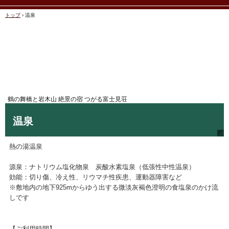
トップ
›
温泉
鶴の舞橋と岩木山 絶景の宿 つがる富士見荘
温泉
TEL.0173-22-3003
〒038-3542 青森県北津軽郡鶴田町大字廻堰(ﾏﾜﾘｾﾞｷ)字大沢71-1
熱の湯温泉
源泉：ナトリウム塩化物泉 炭酸水素塩泉（低張性中性温泉）
効能：切り傷、冷え性、リウマチ性疾患、運動器障害など
※敷地内の地下925mからゆう出する微淡灰褐色澄明の食塩泉のかけ流
しです
【ご利用時間】